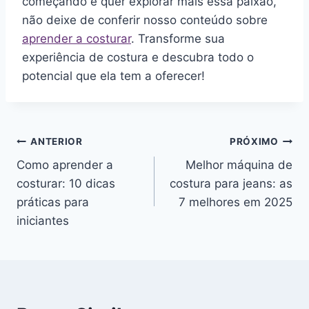
começando e quer explorar mais essa paixão,
não deixe de conferir nosso conteúdo sobre
aprender a costurar
. Transforme sua
experiência de costura e descubra todo o
potencial que ela tem a oferecer!
Navegação
ANTERIOR
PRÓXIMO
Como aprender a
Melhor máquina de
de
costurar: 10 dicas
costura para jeans: as
Post
práticas para
7 melhores em 2025
iniciantes